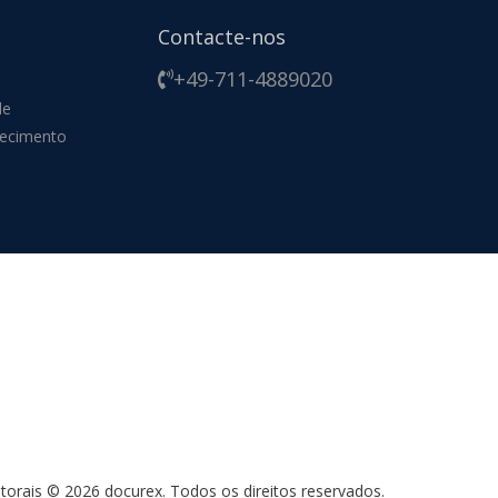
Contacte-nos
+49-711-4889020
de
ecimento
utorais © 2026 docurex.
Todos os direitos reservados.