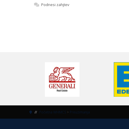
Podnesi zahjtev
Početna WHMCS
>
Preuzimanja