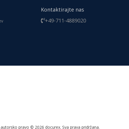
Kontaktirajte nas
+49-711-4889020
ev
autorsko pravo © 2026 docurex.
Sva prava pridržana.