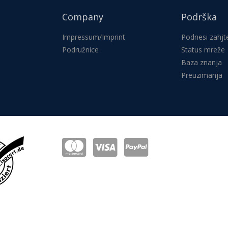
Company
Podrška
Impressum/Imprint
Podnesi zahjt
Podružnice
Status mreže
Baza znanja
Preuzimanja