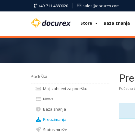
+49-711-4889020
sales@docurex.com
Store
Baza znanja
Pre
Podrška
Moji zahtjevi za podršku
Početna
News
Baza znanja
Preuzimanja
Status mreže