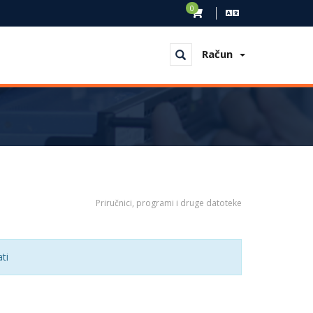
0
Račun
Priručnici, programi i druge datoteke
ti