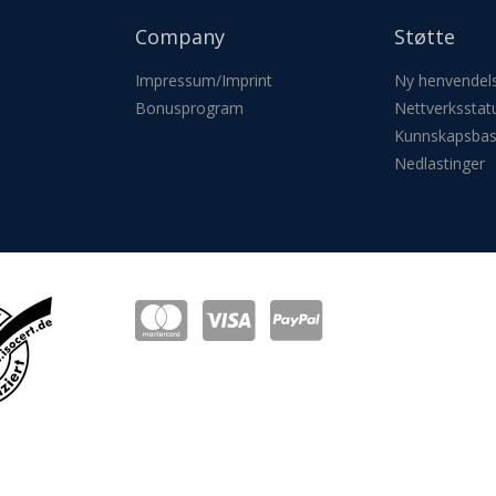
Company
Støtte
Impressum/Imprint
Ny henvendel
Bonusprogram
Nettverksstat
Kunnskapsba
Nedlastinger