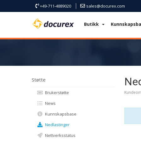
+49-711-4889020
sales@docurex.com
Butikk
Kunnskapsb
Ned
Støtte
Brukerstøtte
Kundeom
News
Kunnskapsbase
Nedlastinger
Nettverksstatus