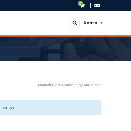
0
Konto
Manualer, programmer, og andre filer
stninger