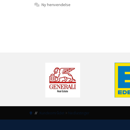
Ny henvendelse
Kundeområdet
>
Nedlastinger