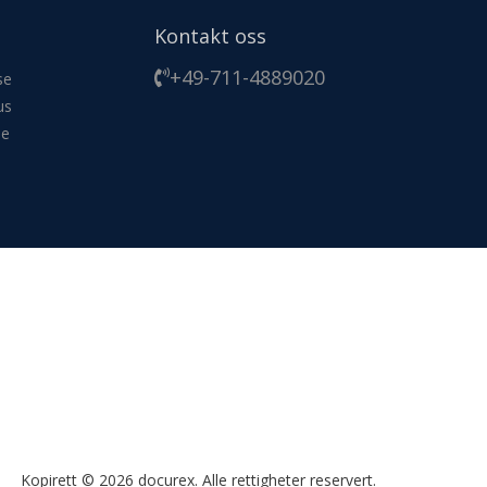
Kontakt oss
+49-711-4889020
se
us
se
Kopirett © 2026 docurex.
Alle rettigheter reservert.