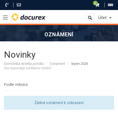
0
Účet
OZNÁMENÍ
Novinky
Domovská stránka portálu
Oznámení
Srpen 2026
Vše nejnovější od Biteno GmbH
Podle měsíce
Žádná oznámení k zobrazení