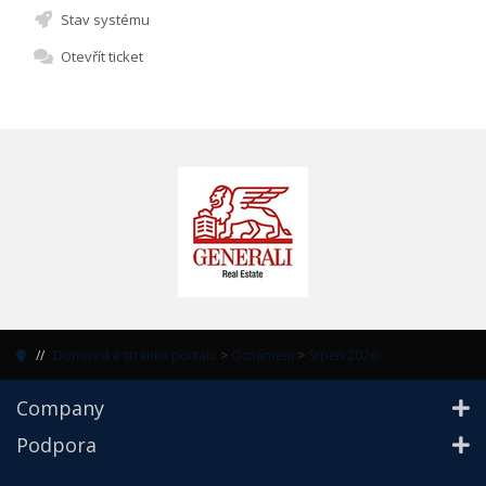
Stav systému
Otevřít ticket
Domovská stránka portálu
>
Oznámení
>
Srpen 2026
Company
Podpora