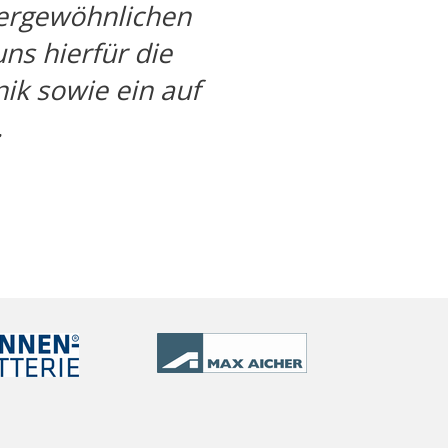
ßergewöhnlichen
ns hierfür die
ik sowie ein auf
.
G