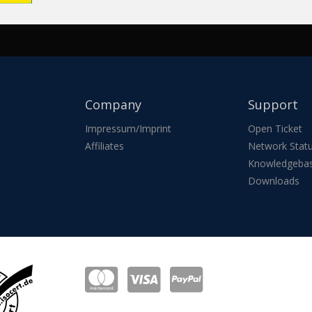
Company
Support
Impressum/Imprint
Open Ticket
Affiliates
Network Stat
Knowledgeba
Downloads