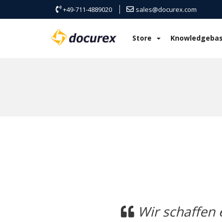
+49-711-4889020
sales@docurex.com
Store
Knowledgeba
Previous
Wir schaffen