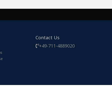
Contact Us
+49-711-4889020
us
se